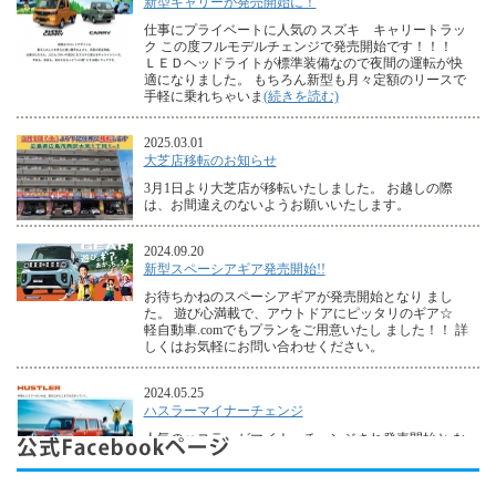
新型キャリーが発売開始に！
仕事にプライベートに人気の スズキ キャリートラッ
ク この度フルモデルチェンジで発売開始です！！！
ＬＥＤヘッドライトが標準装備なので夜間の運転が快
適になりました。 もちろん新型も月々定額のリースで
手軽に乗れちゃいま
(続きを読む)
2025.03.01
大芝店移転のお知らせ
3月1日より大芝店が移転いたしました。 お越しの際
は、お間違えのないようお願いいたします。
2024.09.20
新型スペーシアギア発売開始!!
お待ちかねのスペーシアギアが発売開始となり まし
た。 遊び心満載で、アウトドアにピッタリのギア☆
軽自動車.comでもプランをご用意いたし ました！！ 詳
しくはお気軽にお問い合わせください。
2024.05.25
ハスラーマイナーチェンジ
人気のハスラーがマイナーチェンジされ発売開始と な
りました。 もちろん軽自動車.comでプランをご用意し
て おります！！ 詳しくはお気軽にお問い合わせくだ
さい。