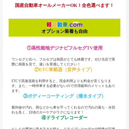
国産自動車オールメーカーOK！全色選べます！
オプション装着も自由
①高性能地デジナビ
フルセグTV使用
ワンセグと比べ、フルセグは画質がとても綺麗です。
ぜひ当店で実
際に画面を見て、違いを実感してください！
②ETC車載器
（音声タイプ）
ETCで高速道路を利用すると、現金利用よりも料金が安くなりま
す。
また、一時停車する必要がないので渋滞緩和のメリットもあり
ます。
③ボディーコーティング
（撥水タイプ）
紫外線や汚れ、雨などから車を守ってくれるので汚れの落ち・水切
れも良く、日頃のカーケアがラクになります！
④ドライブレコーダー
もしもの事故に巻き込また時も、ドライブレコーダーの映像が証拠