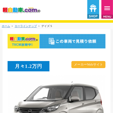
ホーム
カーラインナップ
デイズ S
メーカーWebサイト
月々
1.2
万円