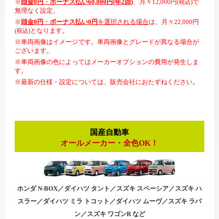
※
頭金0円
・
ボーナス払い60,000円(年2回)
、月々12,000円
で
(税込)
無理なく設定。
※
頭金0円
・
ボーナス払い0円
を選択される場合
は、月々22,000円
となります。
(税込)
※車両画像はイメージです。車両画像とグレードが異なる場合が
ございます。
※車両画像の色によってはメーカーオプションの費用が発生しま
す。
※最新の仕様・設定については、販売会社におたずねください。
国産自動車
オールメーカー・全色OK！
ホンダ N-BOX／ダイハツ タント／スズキ スペーシア／スズキ ハ
スラー／ダイハツ ミラ トコット／ダイハツ ムーヴ／スズキ ラパ
ン／スズキ ワゴンR など