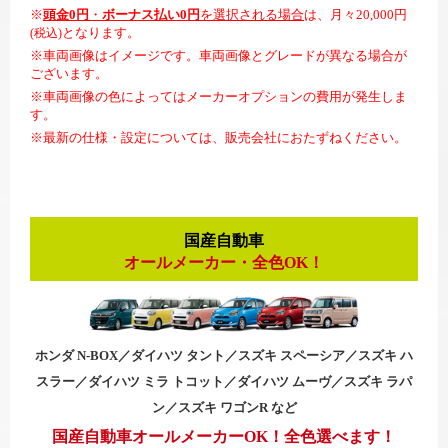
※
頭金0円
・
ボーナス払い0円
を選択される場合
は、月々20,000円
となります。
(税込)
※車両画像はイメージです。車両画像とグレードが異なる場合が
ございます。
※車両画像の色によってはメーカーオプションの費用が発生しま
す。
※最新の仕様・設定については、販売会社におたずねください。
国産自動車
オールメーカー・全色OK！
ホンダ N-BOX／ダイハツ タント／スズキ スペーシア／スズキ ハ
スラー／ダイハツ ミラ トコット／ダイハツ ムーヴ／スズキ ラパ
ン／スズキ ワゴンR など
国産自動車オールメーカーOK！全色選べます！