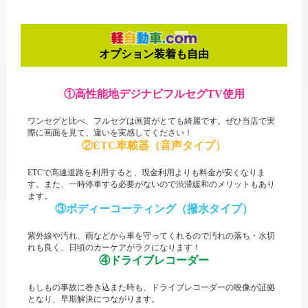
オプション装着も自由
①高性能地デジナビ
フルセグTV使用
ワンセグと比べ、フルセグは画質がとても綺麗です。
ぜひ当店で実
際に画面を見て、違いを実感してください！
②ETC車載器
（音声タイプ）
ETCで高速道路を利用すると、現金利用よりも料金が安くなりま
す。
また、一時停車する必要がないので渋滞緩和のメリットもあり
ます。
③ボディーコーティング
（撥水タイプ）
紫外線や汚れ、雨などから車を守ってくれるので汚れの落ち・水切
れも良く、日頃のカーケアがラクになります！
④ドライブレコーダー
もしもの事故に巻き込また時も、ドライブレコーダーの映像が証拠
となり、早期解決につながります。