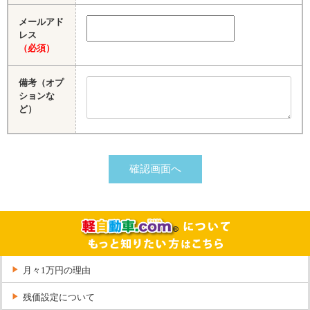
メールアド
レス
（必須）
備考（オプ
ションな
ど）
月々1万円の理由
残価設定について