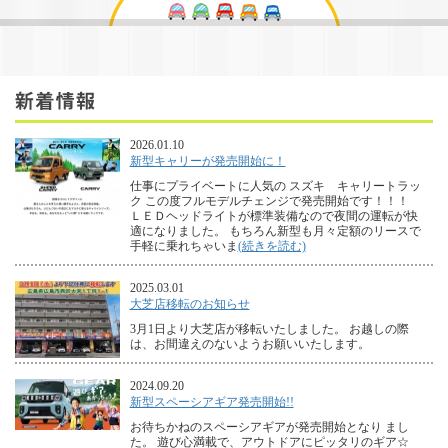
2026.01.10
新型キャリーが発売開始に！
仕事にプライベートに人気の スズキ キャリートラッ
ク この度フルモデルチェンジで発売開始です！！！
ＬＥＤヘッドライトが標準装備なので夜間の運転が快
適になりました。 もちろん新型も月々定額のリースで
手軽に乗れちゃいま
(続きを読む)
2025.03.01
大芝店移転のお知らせ
3月1日より大芝店が移転いたしました。 お越しの際
は、お間違えのないようお願いいたします。
2024.09.20
新型スペーシアギア発売開始!!
お待ちかねのスペーシアギアが発売開始となり まし
た。 遊び心満載で、アウトドアにピッタリのギア☆