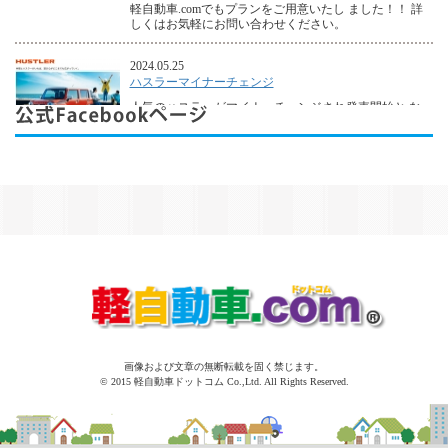
軽自動車.comでもプランをご用意いたし ました！！ 詳
しくはお気軽にお問い合わせください。
2024.05.25
ハスラーマイナーチェンジ
人気のハスラーがマイナーチェンジされ発売開始と な
りました。 もちろん軽自動車.comでプランをご用意し
て おります！！ 詳しくはお気軽にお問い合わせくだ
さい。
2023.11.22
新型スペーシア発売開始
11月22日「新型スペーシア」の発売が開始されまし
た。 3代目となるスペーシア/スペーシアカスタム新型
は 「わくわく満載！自由に使える安心・快適スペーシ
ア」を コンセプトに、デザインや快適で居心地のよい
室内空間、 安全機能など、スペ
(続きを読む)
画像および文章の無断転載を固く禁じます。
© 2015 軽自動車ドットコム Co.,Ltd. All Rights Reserved.