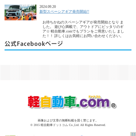
2024.09.20
新型スペーシアギア発売開始!!
お待ちかねのスペーシアギアが発売開始となり ま
した。 遊び心満載で、アウトドアにピッタリのギ
ア☆ 軽自動車.comでもプランをご用意いたし まし
た！！ 詳しくはお気軽にお問い合わせください。
2024.05.25
ハスラーマイナーチェンジ
人気のハスラーがマイナーチェンジされ発売開始
と なりました。 もちろん軽自動車.comでプランを
ご用意して おります！！ 詳しくはお気軽にお問い
合わせください。
2023.11.22
新型スペーシア発売開始
11月22日「新型スペーシア」の発売が開始されま
した。 3代目となるスペーシア/スペーシアカスタ
画像および文章の無断転載を固く禁じます。
ム新型は 「わくわく満載！自由に使える安心・快
© 2015 軽自動車ドットコム Co.,Ltd. All Rights Reserved.
適スペーシア」を コンセプトに、デザインや快適
で居心地のよい室内空間、 安全機能など、スペ
(続
きを読む)