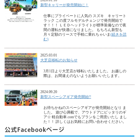
2026.01.10
新型キャリーが発売開始に！
仕事にプライベートに人気の スズキ キャリート
ラック この度フルモデルチェンジで発売開始で
す！！！ ＬＥＤヘッドライトが標準装備なので夜
間の運転が快適になりました。 もちろん新型も
月々定額のリースで手軽に乗れちゃいま
(続きを読
む)
2025.03.01
大芝店移転のお知らせ
3月1日より大芝店が移転いたしました。 お越しの
際は、お間違えのないようお願いいたします。
2024.09.20
新型スペーシアギア発売開始!!
お待ちかねのスペーシアギアが発売開始となり ま
した。 遊び心満載で、アウトドアにピッタリのギ
ア☆ 軽自動車.comでもプランをご用意いたし まし
た！！ 詳しくはお気軽にお問い合わせください。
2024.05.25